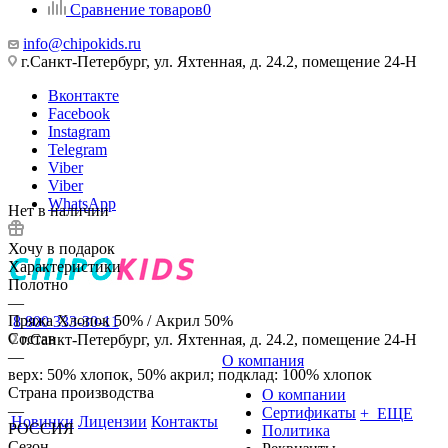
Сравнение товаров
0
info@chipokids.ru
г.Санкт-Петербург, ул. Яхтенная, д. 24.2, помещение 24-Н
Вконтакте
Facebook
Instagram
Telegram
Viber
Viber
WhatsApp
Нет в наличии
Хочу в подарок
Характеристики
Полотно
—
Пряжа Хлопок 50% / Акрил 50%
8 800 333-30-11
Состав
г.Санкт-Петербург, ул. Яхтенная, д. 24.2, помещение 24-Н
—
О компания
верх: 50% хлопок, 50% акрил; подклад: 100% хлопок
Страна производства
О компании
—
Сертификаты
+ ЕЩЕ
Новинки
Лицензии
Контакты
РОССИЯ
Политика
Сезон