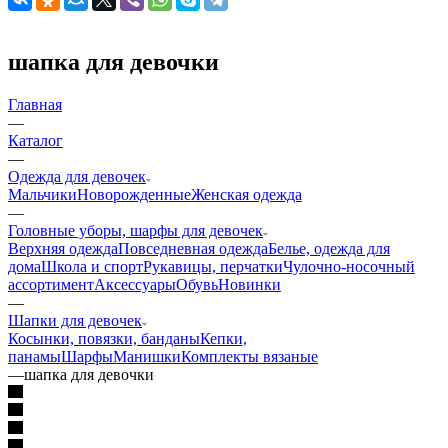
шапка для девочки
Главная
—
Каталог
—
Одежда для девочек
Мальчики
Новорожденные
Женская одежда
—
Головные уборы, шарфы для девочек
Верхняя одежда
Повседневная одежда
Белье, одежда для
дома
Школа и спорт
Рукавицы, перчатки
Чулочно-носочный
ассортимент
Аксессуары
Обувь
Новинки
—
Шапки для девочек
Косынки, повязки, банданы
Кепки,
панамы
Шарфы
Манишки
Комплекты вязаные
—
шапка для девочки