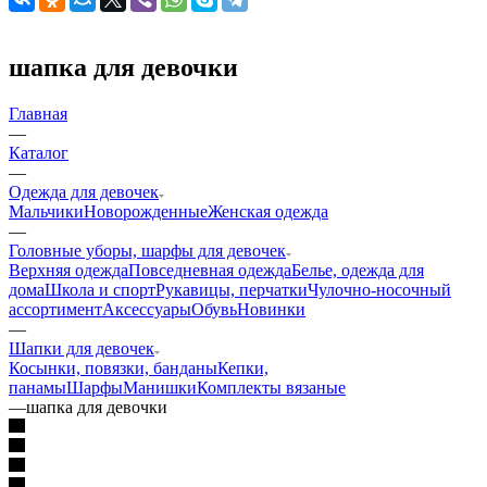
шапка для девочки
Главная
—
Каталог
—
Одежда для девочек
Мальчики
Новорожденные
Женская одежда
—
Головные уборы, шарфы для девочек
Верхняя одежда
Повседневная одежда
Белье, одежда для
дома
Школа и спорт
Рукавицы, перчатки
Чулочно-носочный
ассортимент
Аксессуары
Обувь
Новинки
—
Шапки для девочек
Косынки, повязки, банданы
Кепки,
панамы
Шарфы
Манишки
Комплекты вязаные
—
шапка для девочки