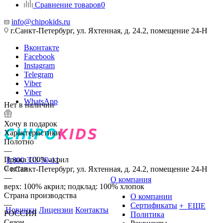
Сравнение товаров
0
info@chipokids.ru
г.Санкт-Петербург, ул. Яхтенная, д. 24.2, помещение 24-Н
Вконтакте
Facebook
Instagram
Telegram
Viber
Viber
WhatsApp
Нет в наличии
Хочу в подарок
Характеристики
Полотно
—
Пряжа 100% акрил
8 800 333-30-11
Состав
г.Санкт-Петербург, ул. Яхтенная, д. 24.2, помещение 24-Н
—
О компания
верх: 100% акрил; подклад: 100% хлопок
Страна производства
О компании
—
Сертификаты
+ ЕЩЕ
Новинки
Лицензии
Контакты
РОССИЯ
Политика
Сезон