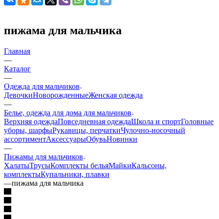
пижама для мальчика
Главная
—
Каталог
—
Одежда для мальчиков
Девочки
Новорожденные
Женская одежда
—
Белье, одежда для дома для мальчиков
Верхняя одежда
Повседневная одежда
Школа и спорт
Головные
уборы, шарфы
Рукавицы, перчатки
Чулочно-носочный
ассортимент
Аксессуары
Обувь
Новинки
—
Пижамы для мальчиков
Халаты
Трусы
Комплекты белья
Майки
Кальсоны,
комплекты
Купальники, плавки
—
пижама для мальчика