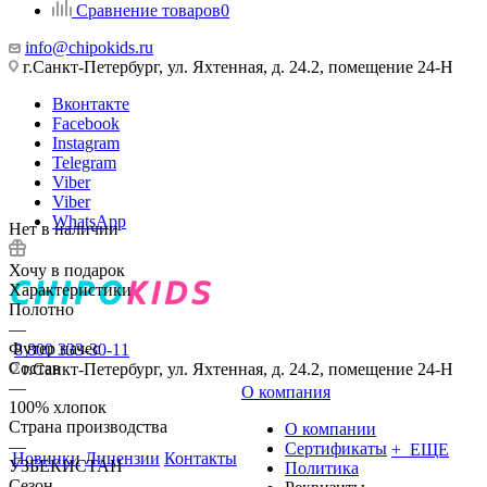
Сравнение товаров
0
info@chipokids.ru
г.Санкт-Петербург, ул. Яхтенная, д. 24.2, помещение 24-Н
Вконтакте
Facebook
Instagram
Telegram
Viber
Viber
WhatsApp
Нет в наличии
Хочу в подарок
Характеристики
Полотно
—
Футер начес
8 800 333-30-11
Состав
г.Санкт-Петербург, ул. Яхтенная, д. 24.2, помещение 24-Н
—
О компания
100% хлопок
Страна производства
О компании
—
Сертификаты
+ ЕЩЕ
Новинки
Лицензии
Контакты
УЗБЕКИСТАН
Политика
Сезон