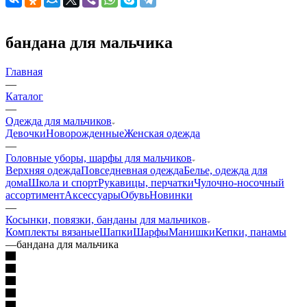
бандана для мальчика
Главная
—
Каталог
—
Одежда для мальчиков
Девочки
Новорожденные
Женская одежда
—
Головные уборы, шарфы для мальчиков
Верхняя одежда
Повседневная одежда
Белье, одежда для
дома
Школа и спорт
Рукавицы, перчатки
Чулочно-носочный
ассортимент
Аксессуары
Обувь
Новинки
—
Косынки, повязки, банданы для мальчиков
Комплекты вязаные
Шапки
Шарфы
Манишки
Кепки, панамы
—
бандана для мальчика