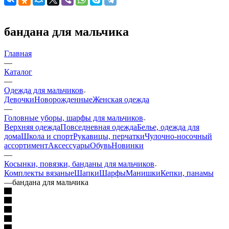
бандана для мальчика
Главная
—
Каталог
—
Одежда для мальчиков
Девочки
Новорожденные
Женская одежда
—
Головные уборы, шарфы для мальчиков
Верхняя одежда
Повседневная одежда
Белье, одежда для
дома
Школа и спорт
Рукавицы, перчатки
Чулочно-носочный
ассортимент
Аксессуары
Обувь
Новинки
—
Косынки, повязки, банданы для мальчиков
Комплекты вязаные
Шапки
Шарфы
Манишки
Кепки, панамы
—
бандана для мальчика