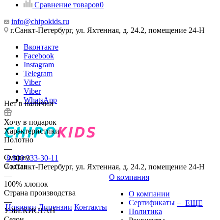
Сравнение товаров
0
info@chipokids.ru
г.Санкт-Петербург, ул. Яхтенная, д. 24.2, помещение 24-Н
Вконтакте
Facebook
Instagram
Telegram
Viber
Viber
WhatsApp
Нет в наличии
Хочу в подарок
Характеристики
Полотно
—
Супрем
8 800 333-30-11
Состав
г.Санкт-Петербург, ул. Яхтенная, д. 24.2, помещение 24-Н
—
О компания
100% хлопок
Страна производства
О компании
—
Сертификаты
+ ЕЩЕ
Новинки
Лицензии
Контакты
УЗБЕКИСТАН
Политика
Сезон