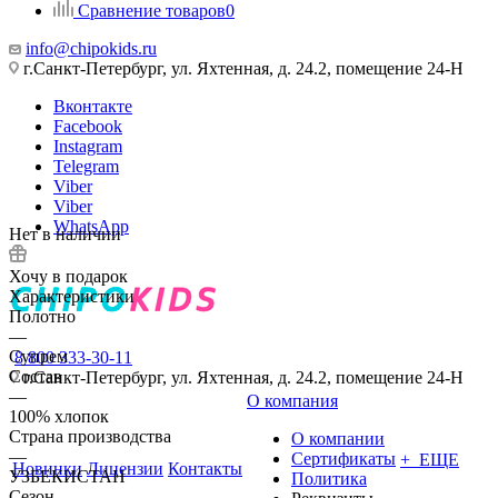
Сравнение товаров
0
info@chipokids.ru
г.Санкт-Петербург, ул. Яхтенная, д. 24.2, помещение 24-Н
Вконтакте
Facebook
Instagram
Telegram
Viber
Viber
WhatsApp
Нет в наличии
Хочу в подарок
Характеристики
Полотно
—
Супрем
8 800 333-30-11
Состав
г.Санкт-Петербург, ул. Яхтенная, д. 24.2, помещение 24-Н
—
О компания
100% хлопок
Страна производства
О компании
—
Сертификаты
+ ЕЩЕ
Новинки
Лицензии
Контакты
УЗБЕКИСТАН
Политика
Сезон