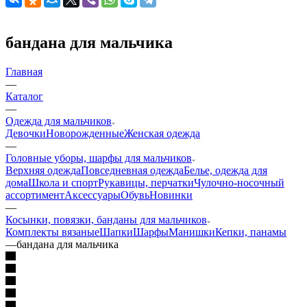
бандана для мальчика
Главная
—
Каталог
—
Одежда для мальчиков
Девочки
Новорожденные
Женская одежда
—
Головные уборы, шарфы для мальчиков
Верхняя одежда
Повседневная одежда
Белье, одежда для
дома
Школа и спорт
Рукавицы, перчатки
Чулочно-носочный
ассортимент
Аксессуары
Обувь
Новинки
—
Косынки, повязки, банданы для мальчиков
Комплекты вязаные
Шапки
Шарфы
Манишки
Кепки, панамы
—
бандана для мальчика