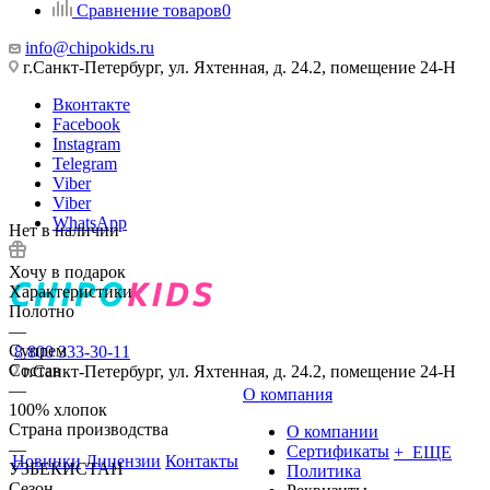
Сравнение товаров
0
info@chipokids.ru
г.Санкт-Петербург, ул. Яхтенная, д. 24.2, помещение 24-Н
Вконтакте
Facebook
Instagram
Telegram
Viber
Viber
WhatsApp
Нет в наличии
Хочу в подарок
Характеристики
Полотно
—
Супрем
8 800 333-30-11
Состав
г.Санкт-Петербург, ул. Яхтенная, д. 24.2, помещение 24-Н
—
О компания
100% хлопок
Страна производства
О компании
—
Сертификаты
+ ЕЩЕ
Новинки
Лицензии
Контакты
УЗБЕКИСТАН
Политика
Сезон