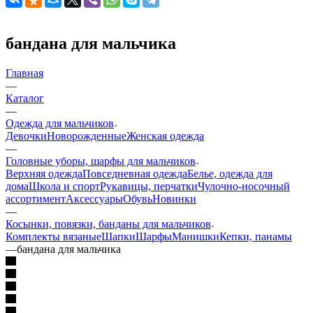
бандана для мальчика
Главная
—
Каталог
—
Одежда для мальчиков
Девочки
Новорожденные
Женская одежда
—
Головные уборы, шарфы для мальчиков
Верхняя одежда
Повседневная одежда
Белье, одежда для
дома
Школа и спорт
Рукавицы, перчатки
Чулочно-носочный
ассортимент
Аксессуары
Обувь
Новинки
—
Косынки, повязки, банданы для мальчиков
Комплекты вязаные
Шапки
Шарфы
Манишки
Кепки, панамы
—
бандана для мальчика