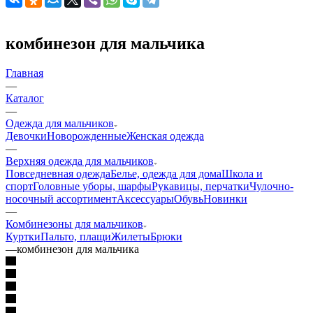
комбинезон для мальчика
Главная
—
Каталог
—
Одежда для мальчиков
Девочки
Новорожденные
Женская одежда
—
Верхняя одежда для мальчиков
Повседневная одежда
Белье, одежда для дома
Школа и
спорт
Головные уборы, шарфы
Рукавицы, перчатки
Чулочно-
носочный ассортимент
Аксессуары
Обувь
Новинки
—
Комбинезоны для мальчиков
Куртки
Пальто, плащи
Жилеты
Брюки
—
комбинезон для мальчика