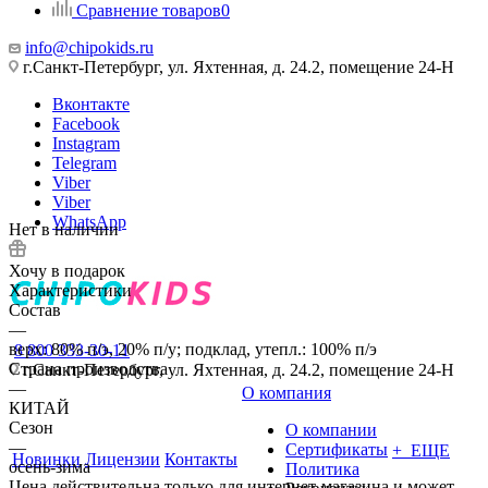
Сравнение товаров
0
info@chipokids.ru
г.Санкт-Петербург, ул. Яхтенная, д. 24.2, помещение 24-Н
Вконтакте
Facebook
Instagram
Telegram
Viber
Viber
WhatsApp
Нет в наличии
Хочу в подарок
Характеристики
Состав
—
верх: 80% п/э, 20% п/у; подклад, утепл.: 100% п/э
8 800 333-30-11
Страна производства
г.Санкт-Петербург, ул. Яхтенная, д. 24.2, помещение 24-Н
—
О компания
КИТАЙ
Сезон
О компании
—
Сертификаты
+ ЕЩЕ
Новинки
Лицензии
Контакты
осень-зима
Политика
Цена действительна только для интернет-магазина и может