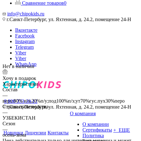
Сравнение товаров
0
info@chipokids.ru
г.Санкт-Петербург, ул. Яхтенная, д. 24.2, помещение 24-Н
Вконтакте
Facebook
Instagram
Telegram
Viber
Viber
WhatsApp
Нет в наличии
Хочу в подарок
Характеристики
Состав
—
верх:80% п/э,20%п/у;под100%п/э;ут70%гус.пух30%перо
8 800 333-30-11
Страна производства
г.Санкт-Петербург, ул. Яхтенная, д. 24.2, помещение 24-Н
—
О компания
УЗБЕКИСТАН
Сезон
О компании
—
Сертификаты
+ ЕЩЕ
Новинки
Лицензии
Контакты
осень-зима
Политика
Цена действительна только для интернет-магазина и может