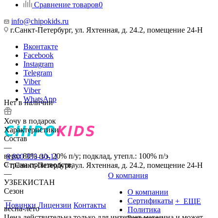
Сравнение товаров
0
info@chipokids.ru
г.Санкт-Петербург, ул. Яхтенная, д. 24.2, помещение 24-Н
Вконтакте
Facebook
Instagram
Telegram
Viber
Viber
WhatsApp
Нет в наличии
Хочу в подарок
Характеристики
Состав
—
верх: 80% п/э, 20% п/у; подклад, утепл.: 100% п/э
8 800 333-30-11
Страна производства
г.Санкт-Петербург, ул. Яхтенная, д. 24.2, помещение 24-Н
—
О компания
УЗБЕКИСТАН
Сезон
О компании
—
Сертификаты
+ ЕЩЕ
Новинки
Лицензии
Контакты
весна-лето
Политика
Цена действительна только для интернет-магазина и может