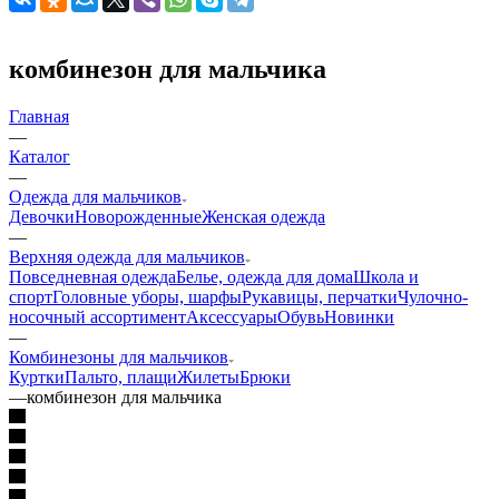
комбинезон для мальчика
Главная
—
Каталог
—
Одежда для мальчиков
Девочки
Новорожденные
Женская одежда
—
Верхняя одежда для мальчиков
Повседневная одежда
Белье, одежда для дома
Школа и
спорт
Головные уборы, шарфы
Рукавицы, перчатки
Чулочно-
носочный ассортимент
Аксессуары
Обувь
Новинки
—
Комбинезоны для мальчиков
Куртки
Пальто, плащи
Жилеты
Брюки
—
комбинезон для мальчика