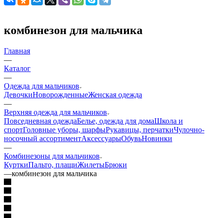
комбинезон для мальчика
Главная
—
Каталог
—
Одежда для мальчиков
Девочки
Новорожденные
Женская одежда
—
Верхняя одежда для мальчиков
Повседневная одежда
Белье, одежда для дома
Школа и
спорт
Головные уборы, шарфы
Рукавицы, перчатки
Чулочно-
носочный ассортимент
Аксессуары
Обувь
Новинки
—
Комбинезоны для мальчиков
Куртки
Пальто, плащи
Жилеты
Брюки
—
комбинезон для мальчика