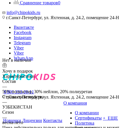
Сравнение товаров
0
info@chipokids.ru
г.Санкт-Петербург, ул. Яхтенная, д. 24.2, помещение 24-Н
Вконтакте
Facebook
Instagram
Telegram
Viber
Viber
WhatsApp
Нет в наличии
Хочу в подарок
Характеристики
Состав
—
50% полиэстер, 30% нейлон, 20% полиуретан
8 800 333-30-11
Страна производства
г.Санкт-Петербург, ул. Яхтенная, д. 24.2, помещение 24-Н
—
О компания
УЗБЕКИСТАН
Сезон
О компании
—
Сертификаты
+ ЕЩЕ
Новинки
Лицензии
Контакты
весна-лето
Политика
Цена действительна только для интернет-магазина и может