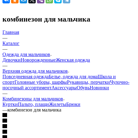
комбинезон для мальчика
Главная
—
Каталог
—
Одежда для мальчиков
Девочки
Новорожденные
Женская одежда
—
Верхняя одежда для мальчиков
Повседневная одежда
Белье, одежда для дома
Школа и
спорт
Головные уборы, шарфы
Рукавицы, перчатки
Чулочно-
носочный ассортимент
Аксессуары
Обувь
Новинки
—
Комбинезоны для мальчиков
Куртки
Пальто, плащи
Жилеты
Брюки
—
комбинезон для мальчика