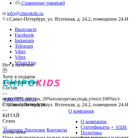
Сравнение товаров
0
info@chipokids.ru
г.Санкт-Петербург, ул. Яхтенная, д. 24.2, помещение 24-Н
Вконтакте
Facebook
Instagram
Telegram
Viber
Viber
WhatsApp
Нет в наличии
Хочу в подарок
Характеристики
Состав
—
верх: 80% нейлон, 20%полиуретан;подк,утепл:100%п/э
8 800 333-30-11
Страна производства
г.Санкт-Петербург, ул. Яхтенная, д. 24.2, помещение 24-Н
—
О компания
КИТАЙ
Сезон
О компании
—
Сертификаты
+ ЕЩЕ
Новинки
Лицензии
Контакты
осень-зима
Политика
Цена действительна только для интернет-магазина и может