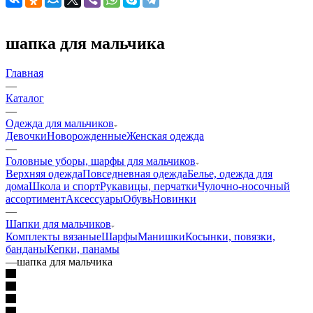
шапка для мальчика
Главная
—
Каталог
—
Одежда для мальчиков
Девочки
Новорожденные
Женская одежда
—
Головные уборы, шарфы для мальчиков
Верхняя одежда
Повседневная одежда
Белье, одежда для
дома
Школа и спорт
Рукавицы, перчатки
Чулочно-носочный
ассортимент
Аксессуары
Обувь
Новинки
—
Шапки для мальчиков
Комплекты вязаные
Шарфы
Манишки
Косынки, повязки,
банданы
Кепки, панамы
—
шапка для мальчика