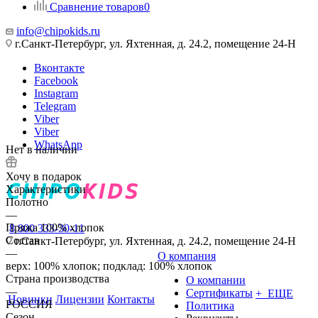
Сравнение товаров
0
info@chipokids.ru
г.Санкт-Петербург, ул. Яхтенная, д. 24.2, помещение 24-Н
Вконтакте
Facebook
Instagram
Telegram
Viber
Viber
WhatsApp
Нет в наличии
Хочу в подарок
Характеристики
Полотно
—
Пряжа 100% хлопок
8 800 333-30-11
Состав
г.Санкт-Петербург, ул. Яхтенная, д. 24.2, помещение 24-Н
—
О компания
верх: 100% хлопок; подклад: 100% хлопок
Страна производства
О компании
—
Сертификаты
+ ЕЩЕ
Новинки
Лицензии
Контакты
РОССИЯ
Политика
Сезон