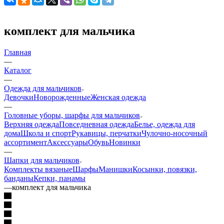
комплект для мальчика
Главная
—
Каталог
—
Одежда для мальчиков
Девочки
Новорожденные
Женская одежда
—
Головные уборы, шарфы для мальчиков
Верхняя одежда
Повседневная одежда
Белье, одежда для
дома
Школа и спорт
Рукавицы, перчатки
Чулочно-носочный
ассортимент
Аксессуары
Обувь
Новинки
—
Шапки для мальчиков
Комплекты вязаные
Шарфы
Манишки
Косынки, повязки,
банданы
Кепки, панамы
—
комплект для мальчика