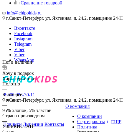
Сравнение товаров
0
info@chipokids.ru
г.Санкт-Петербург, ул. Яхтенная, д. 24.2, помещение 24-Н
Вконтакте
Facebook
Instagram
Telegram
Viber
Viber
WhatsApp
Нет в наличии
Хочу в подарок
Характеристики
Полотно
—
Кашкорсе
8 800 333-30-11
Состав
г.Санкт-Петербург, ул. Яхтенная, д. 24.2, помещение 24-Н
—
О компания
95% хлопок, 5% эластан
Страна производства
О компании
—
Сертификаты
+ ЕЩЕ
Новинки
Лицензии
Контакты
УЗБЕКИСТАН
Политика
Сезон