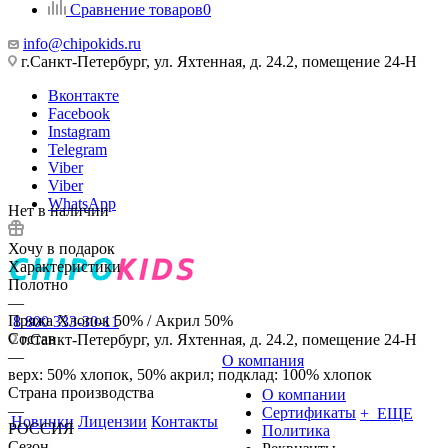
Сравнение товаров
0
info@chipokids.ru
г.Санкт-Петербург, ул. Яхтенная, д. 24.2, помещение 24-Н
Вконтакте
Facebook
Instagram
Telegram
Viber
Viber
WhatsApp
Нет в наличии
Хочу в подарок
Характеристики
Полотно
—
Пряжа Хлопок 50% / Акрил 50%
8 800 333-30-11
Состав
г.Санкт-Петербург, ул. Яхтенная, д. 24.2, помещение 24-Н
—
О компания
верх: 50% хлопок, 50% акрил; подклад: 100% хлопок
Страна производства
О компании
—
Сертификаты
+ ЕЩЕ
Новинки
Лицензии
Контакты
РОССИЯ
Политика
Сезон