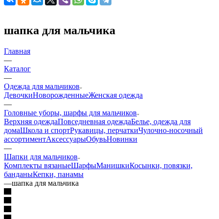
шапка для мальчика
Главная
—
Каталог
—
Одежда для мальчиков
Девочки
Новорожденные
Женская одежда
—
Головные уборы, шарфы для мальчиков
Верхняя одежда
Повседневная одежда
Белье, одежда для
дома
Школа и спорт
Рукавицы, перчатки
Чулочно-носочный
ассортимент
Аксессуары
Обувь
Новинки
—
Шапки для мальчиков
Комплекты вязаные
Шарфы
Манишки
Косынки, повязки,
банданы
Кепки, панамы
—
шапка для мальчика