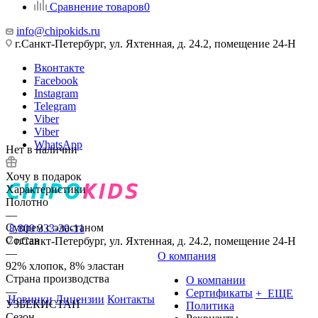
Сравнение товаров
0
info@chipokids.ru
г.Санкт-Петербург, ул. Яхтенная, д. 24.2, помещение 24-Н
Вконтакте
Facebook
Instagram
Telegram
Viber
Viber
WhatsApp
Нет в наличии
Хочу в подарок
Характеристики
Полотно
—
Супрем с эластаном
8 800 333-30-11
Состав
г.Санкт-Петербург, ул. Яхтенная, д. 24.2, помещение 24-Н
—
О компания
92% хлопок, 8% эластан
Страна производства
О компании
—
Сертификаты
+ ЕЩЕ
Новинки
Лицензии
Контакты
УЗБЕКИСТАН
Политика
Сезон