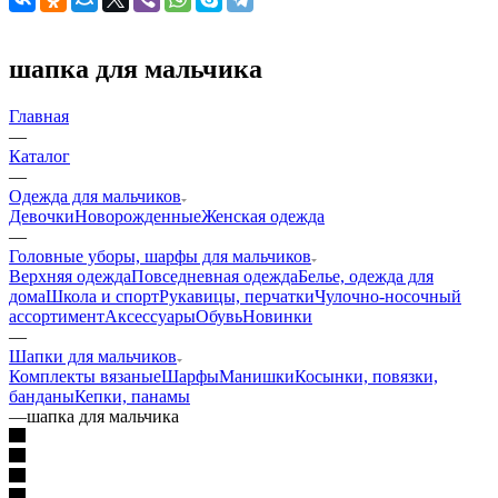
шапка для мальчика
Главная
—
Каталог
—
Одежда для мальчиков
Девочки
Новорожденные
Женская одежда
—
Головные уборы, шарфы для мальчиков
Верхняя одежда
Повседневная одежда
Белье, одежда для
дома
Школа и спорт
Рукавицы, перчатки
Чулочно-носочный
ассортимент
Аксессуары
Обувь
Новинки
—
Шапки для мальчиков
Комплекты вязаные
Шарфы
Манишки
Косынки, повязки,
банданы
Кепки, панамы
—
шапка для мальчика