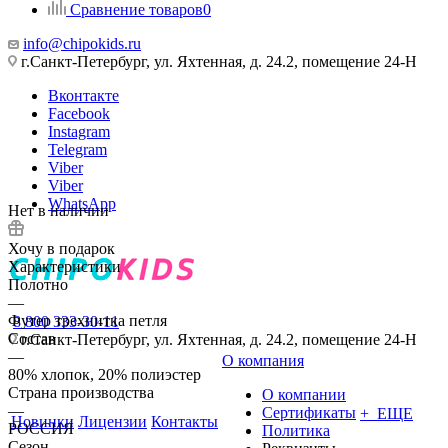
Сравнение товаров
0
info@chipokids.ru
г.Санкт-Петербург, ул. Яхтенная, д. 24.2, помещение 24-Н
Вконтакте
Facebook
Instagram
Telegram
Viber
Viber
WhatsApp
Нет в наличии
Хочу в подарок
Характеристики
Полотно
—
Футер трехнитка петля
8 800 333-30-11
Состав
г.Санкт-Петербург, ул. Яхтенная, д. 24.2, помещение 24-Н
—
О компания
80% хлопок, 20% полиэстер
Страна производства
О компании
—
Сертификаты
+ ЕЩЕ
Новинки
Лицензии
Контакты
РОССИЯ
Политика
Сезон