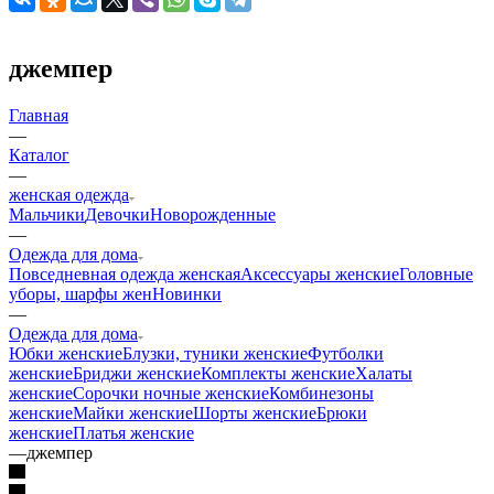
джемпер
Главная
—
Каталог
—
женская одежда
Мальчики
Девочки
Новорожденные
—
Одежда для дома
Повседневная одежда женская
Аксессуары женские
Головные
уборы, шарфы жен
Новинки
—
Одежда для дома
Юбки женские
Блузки, туники женские
Футболки
женские
Бриджи женские
Комплекты женские
Халаты
женские
Сорочки ночные женские
Комбинезоны
женские
Майки женские
Шорты женские
Брюки
женские
Платья женские
—
джемпер