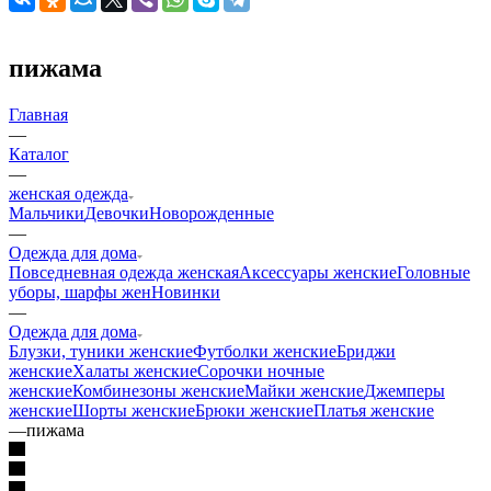
пижама
Главная
—
Каталог
—
женская одежда
Мальчики
Девочки
Новорожденные
—
Одежда для дома
Повседневная одежда женская
Аксессуары женские
Головные
уборы, шарфы жен
Новинки
—
Одежда для дома
Блузки, туники женские
Футболки женские
Бриджи
женские
Халаты женские
Сорочки ночные
женские
Комбинезоны женские
Майки женские
Джемперы
женские
Шорты женские
Брюки женские
Платья женские
—
пижама