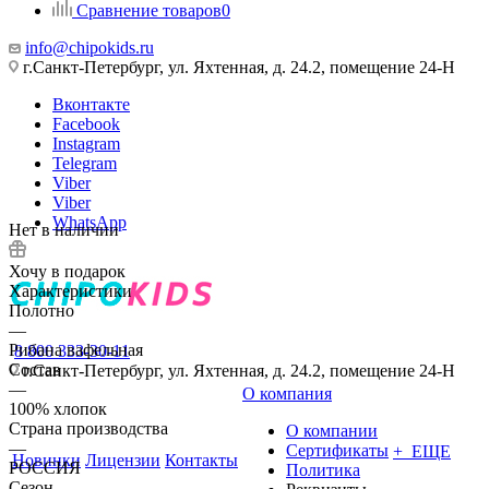
Сравнение товаров
0
info@chipokids.ru
г.Санкт-Петербург, ул. Яхтенная, д. 24.2, помещение 24-Н
Вконтакте
Facebook
Instagram
Telegram
Viber
Viber
WhatsApp
Нет в наличии
Хочу в подарок
Характеристики
Полотно
—
Рибана вафельная
8 800 333-30-11
Состав
г.Санкт-Петербург, ул. Яхтенная, д. 24.2, помещение 24-Н
—
О компания
100% хлопок
Страна производства
О компании
—
Сертификаты
+ ЕЩЕ
Новинки
Лицензии
Контакты
РОССИЯ
Политика
Сезон