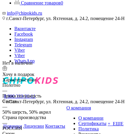
Сравнение товаров
0
info@chipokids.ru
г.Санкт-Петербург, ул. Яхтенная, д. 24.2, помещение 24-Н
Вконтакте
Facebook
Instagram
Telegram
Viber
Viber
WhatsApp
Нет в наличии
Хочу в подарок
Характеристики
Полотно
—
Пряжа полушерсть
8 800 333-30-11
Состав
г.Санкт-Петербург, ул. Яхтенная, д. 24.2, помещение 24-Н
—
О компания
50% шерсть, 50% акрил
Страна производства
О компании
—
Сертификаты
+ ЕЩЕ
Новинки
Лицензии
Контакты
РОССИЯ
Политика
Сезон