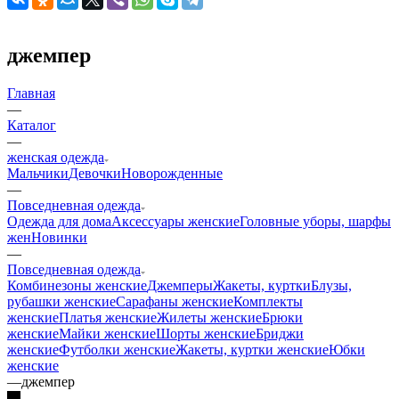
джемпер
Главная
—
Каталог
—
женская одежда
Мальчики
Девочки
Новорожденные
—
Повседневная одежда
Одежда для дома
Аксессуары женские
Головные уборы, шарфы
жен
Новинки
—
Повседневная одежда
Комбинезоны женские
Джемперы
Жакеты, куртки
Блузы,
рубашки женские
Сарафаны женские
Комплекты
женские
Платья женские
Жилеты женские
Брюки
женские
Майки женские
Шорты женские
Бриджи
женские
Футболки женские
Жакеты, куртки женские
Юбки
женские
—
джемпер